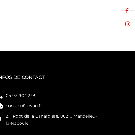
NFOS DE CONTACT
04 93 90 22 99
contact@lovag.fr
Z.I, Rdpt de la Canardiere, 06210 Mandelieu-
la-Napoule
F
I