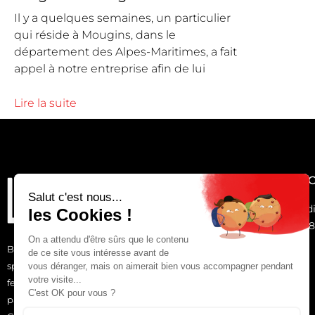
Il y a quelques semaines, un particulier
qui réside à Mougins, dans le
département des Alpes-Maritimes, a fait
appel à notre entreprise afin de lui
Lire la suite
NOS H
Du Lundi
9h00 - 1
Bienvenue chez Lovag Aluminium, entreprise
spécialisée en conception et pose de menuiseries et
fermetures du bâtiment et de protection solaire pour
particuliers en maison et appartement à Mandelieu,