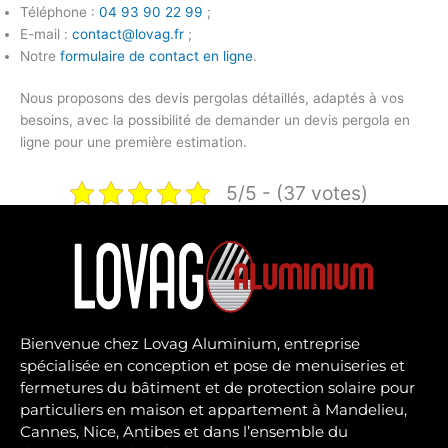
Téléphone :
04 93 90 22 99
;
E-mail :
contact@lovag.fr
;
Notre
formulaire de contact en ligne
.
Nous proposons des
devis pergolas
détaillés, adaptés à vos
besoins, avec la possibilité de demander un
devis pergola en
ligne
pour une première estimation.
5/5 - (37 votes)
Bienvenue chez Lovag Aluminium, entreprise
spécialisée en conception et pose de menuiseries et
fermetures du bâtiment et de protection solaire pour
particuliers en maison et appartement à Mandelieu,
Cannes, Nice, Antibes et dans l’ensemble du