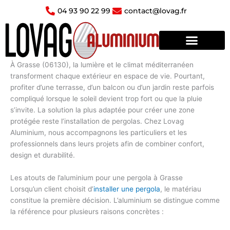
Aller
04 93 90 22 99
contact@lovag.fr
au
contenu
À Grasse (06130), la lumière et le climat méditerranéen
transforment chaque extérieur en espace de vie. Pourtant,
profiter d’une terrasse, d’un balcon ou d’un jardin reste parfois
compliqué lorsque le soleil devient trop fort ou que la pluie
s’invite. La
solution la plus adaptée
pour créer une zone
protégée reste l’
installation de pergolas
. Chez Lovag
Aluminium, nous accompagnons les particuliers et les
professionnels dans leurs projets afin de combiner confort,
design et durabilité.
Les atouts de l’aluminium pour une pergola à Grasse
Lorsqu’un client choisit d’
installer une pergola
, le matériau
constitue la première décision. L’aluminium se distingue comme
la référence pour plusieurs raisons concrètes :