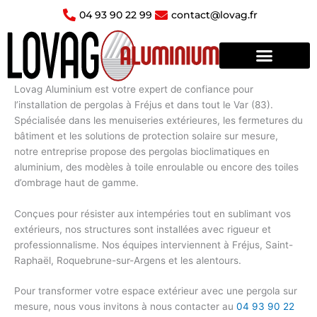
Aller
04 93 90 22 99
contact@lovag.fr
au
contenu
Lovag Aluminium est votre expert de confiance pour
l’
installation de pergolas
à Fréjus et dans tout le Var (83).
Spécialisée dans les
menuiseries extérieures
, les fermetures du
bâtiment et les
solutions de protection solaire sur mesure
,
notre entreprise propose des pergolas bioclimatiques en
aluminium, des modèles à toile enroulable ou encore des toiles
d’ombrage haut de gamme.
Conçues pour
résister aux intempéries
tout en sublimant vos
extérieurs, nos structures sont installées avec rigueur et
professionnalisme. Nos équipes interviennent à Fréjus, Saint-
Raphaël, Roquebrune-sur-Argens et les alentours.
Pour
transformer votre espace extérieur
avec une
pergola sur
mesure
, nous vous invitons à nous contacter au
04 93 90 22