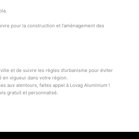
ola
.
uivre pour la construction et l’aménagement des
 ville et de
suivre les règles d’urbanisme pour éviter
é en vigueur dans votre région.
es aux alentours,
faites appel à Lovag Aluminium
!
vis gratuit et personnalisé
.