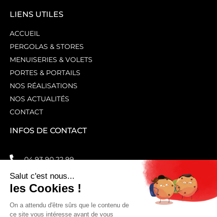
LIENS UTILES
ACCUEIL
PERGOLAS & STORES
MENUISERIES & VOLETS
PORTES & PORTAILS
NOS RÉALISATIONS
NOS ACTUALITÉS
CONTACT
INFOS DE CONTACT
04 93 90 22 99
contact@lovag.fr
Z.I, Rdpt de la Canardiere, 06210 Mandelieu-la-
Napoule
F
I