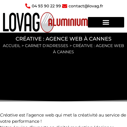
Aller
04 93 90 22 99
contact@lovag.fr
au
contenu
CRÉATIVE : AGENCE WEB À CANNES
ACCUEIL
>
CARNET D'ADRESSES
>
CRÉATIVE : AGENCE WEB
À CANNES
Créative
est l’
agence web
qui met la créativité au service de
votre performance !